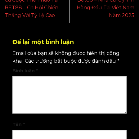
BET88 – Cơ Hội Chiến
Hàng Đầu Tại Việt Nam
Thắng Với Tỷ Lệ Cao
Năm 2025
Để lại một bình luận
Email của bạn sẽ không được hiển thị công
khai.
Các trường bắt buộc được đánh dấu
*
Bình luận
*
Tên
*