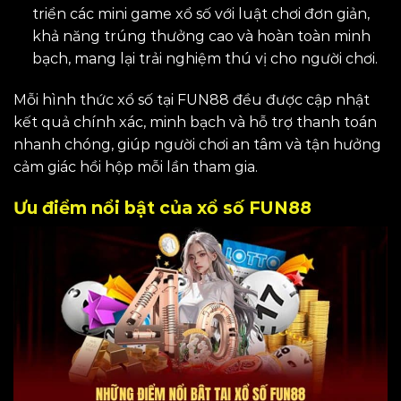
triển các mini game xổ số với luật chơi đơn giản,
khả năng trúng thưởng cao và hoàn toàn minh
bạch, mang lại trải nghiệm thú vị cho người chơi.
Mỗi hình thức xổ số tại FUN88 đều được cập nhật
kết quả chính xác, minh bạch và hỗ trợ thanh toán
nhanh chóng, giúp người chơi an tâm và tận hưởng
cảm giác hồi hộp mỗi lần tham gia.
Ưu điểm nổi bật của xổ số FUN88