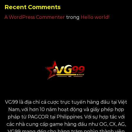
Recent Comments
A WordPress Commenter
trong
Hello world!
VG99 là địa chỉ cá cược trực tuyến hàng đầu tại Việt
Nam, với hơn 10 năm hoạt động và giấy phép hợp
pháp từ PAGCOR tại Philippines. Với sự hợp tác với
các nhà cung cấp game hàng đầu như OG, CX, AG,
VG99 mang đến cho hàng trăm nghìn thành viên