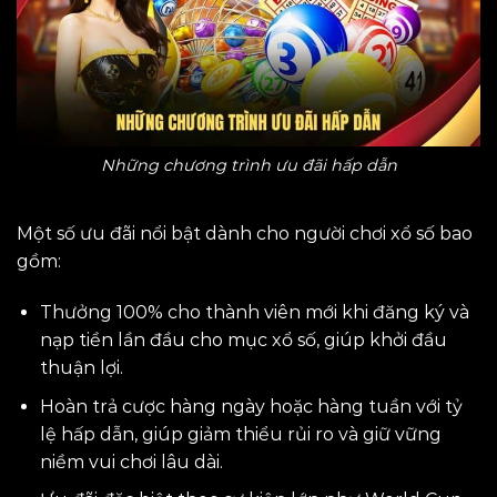
Những chương trình ưu đãi hấp dẫn
Một số ưu đãi nổi bật dành cho người chơi xổ số bao
gồm:
Thưởng 100% cho thành viên mới khi đăng ký và
nạp tiền lần đầu cho mục xổ số, giúp khởi đầu
thuận lợi.
Hoàn trả cược hàng ngày hoặc hàng tuần với tỷ
lệ hấp dẫn, giúp giảm thiểu rủi ro và giữ vững
niềm vui chơi lâu dài.