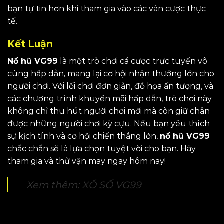
bạn tự tin hơn khi tham gia vào các ván cược thực
tế.
Kết Luận
Nổ hũ VG99
là một trò chơi cá cược trực tuyến vô
cùng hấp dẫn, mang lại cơ hội nhận thưởng lớn cho
người chơi. Với lối chơi đơn giản, đồ họa ấn tượng, và
các chương trình khuyến mãi hấp dẫn, trò chơi này
không chỉ thu hút người chơi mới mà còn giữ chân
được những người chơi kỳ cựu. Nếu bạn yêu thích
sự kịch tính và cơ hội chiến thắng lớn,
nổ hũ VG99
chắc chắn sẽ là lựa chọn tuyệt vời cho bạn. Hãy
tham gia và thử vận may ngay hôm nay!
Xem thêm: XỔ SỐ VG99