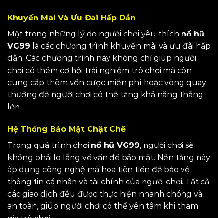
Khuyến Mãi Và Ưu Đãi Hấp Dẫn
Một trong những lý do người chơi yêu thích
nổ hũ
VG99
là các chương trình khuyến mãi và ưu đãi hấp
dẫn. Các chương trình này không chỉ giúp người
chơi có thêm cơ hội trải nghiệm trò chơi mà còn
cung cấp thêm vốn cược miễn phí hoặc vòng quay
thưởng để người chơi có thể tăng khả năng thắng
lớn.
Hệ Thống Bảo Mật Chặt Chẽ
Trong quá trình chơi
nổ hũ VG99
, người chơi sẽ
không phải lo lắng về vấn đề bảo mật. Nền tảng này
áp dụng công nghệ mã hóa tiên tiến để bảo vệ
thông tin cá nhân và tài chính của người chơi. Tất cả
các giao dịch đều được thực hiện nhanh chóng và
an toàn, giúp người chơi có thể yên tâm khi tham