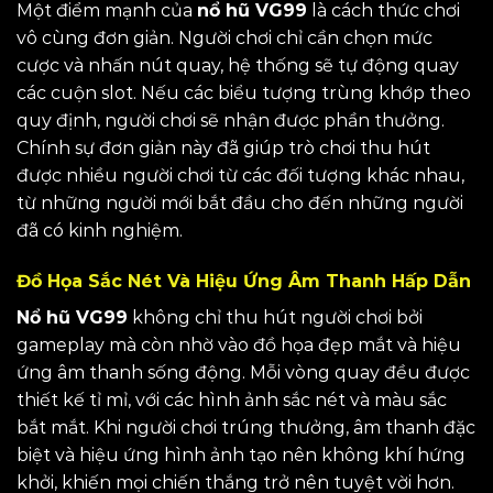
Một điểm mạnh của
nổ hũ VG99
là cách thức chơi
vô cùng đơn giản. Người chơi chỉ cần chọn mức
cược và nhấn nút quay, hệ thống sẽ tự động quay
các cuộn slot. Nếu các biểu tượng trùng khớp theo
quy định, người chơi sẽ nhận được phần thưởng.
Chính sự đơn giản này đã giúp trò chơi thu hút
được nhiều người chơi từ các đối tượng khác nhau,
từ những người mới bắt đầu cho đến những người
đã có kinh nghiệm.
Đồ Họa Sắc Nét Và Hiệu Ứng Âm Thanh Hấp Dẫn
Nổ hũ VG99
không chỉ thu hút người chơi bởi
gameplay mà còn nhờ vào đồ họa đẹp mắt và hiệu
ứng âm thanh sống động. Mỗi vòng quay đều được
thiết kế tỉ mỉ, với các hình ảnh sắc nét và màu sắc
bắt mắt. Khi người chơi trúng thưởng, âm thanh đặc
biệt và hiệu ứng hình ảnh tạo nên không khí hứng
khởi, khiến mọi chiến thắng trở nên tuyệt vời hơn.