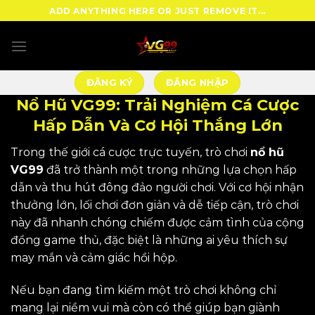
Chuyển
ADD ANYTHING HERE OR JUST REMOVE IT...
đến
nội
dung
ĐĂNG KÝ
ĐĂNG NHẬP
Nổ Hũ VG99: Trải Nghiệm Cá Cược
Hấp Dẫn Và Cơ Hội Thắng Lớn
Trong thế giới cá cược trực tuyến, trò chơi
nổ hũ
VG99
đã trở thành một trong những lựa chọn hấp
dẫn và thu hút đông đảo người chơi. Với cơ hội nhận
thưởng lớn, lối chơi đơn giản và dễ tiếp cận, trò chơi
này đã nhanh chóng chiếm được cảm tình của cộng
đồng game thủ, đặc biệt là những ai yêu thích sự
may mắn và cảm giác hồi hộp.
Nếu bạn đang tìm kiếm một trò chơi không chỉ
mang lại niềm vui mà còn có thể giúp bạn giành